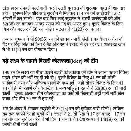
टॉस हारकर पहले बल्लेबाजी करने उतरी गुजरात की शुरुआत बहुत ही शानदार
रही। शुभमन गिल और साई सुदर्शन ने मिलकर 114 रन की साझेदारी 12.2
ओवरों में कर डाली। एक बार फिर साई सुदर्शन ने अच्छी बल्लेबाजी की और
52(36) रन बनाकर आन्द्रे रसल की गेंद पर आउट हुए। दूसरे विकेट के लिए
गिल और बटलर ने 58 रन जोड़े। बटलर ने 41(23) रन बनाए।
कप्तान शुभमन ने भी 90(55) रन की शानदार पारी खेली। वह वैभव अरोरा की
गेंद पर रिंकू सिंह को कैच दे बैठे और अपने शतक से दूर रह गए। शाहरुख खान
ने भी 11(5) रन का योगदान दिया।
बड़े लक्ष्य के सामने बिखरी कोलकाता(kkr) की टीम
199 रन के लक्ष्य का पीछा करने उतरी कोलकाता की टीम ने अपना पहला विकेट
पहले ओवर की 5वीं गेंद ही खो दी। दूसरे विकेट के लिए 41 रन की छोटी
साझेदारी नरेन और अजिंक्य रहाणे के मध्य हुई। वहीं तीसरे विकेट के लिए 41
रन की ही भी रहाणे और वेन्कटेश के मध्य भी हुई। रहाणे ने 50(36) रन की पारी
खेली। इसके अलावा टीम कोलकाता का कोई भी खिलाड़ी बड़ी पारी नहीं खेल
सका और टीम 39 रन से हार गई।
अंत के ओवर में अंगकृष रघुवंशी ने 27(13) रन की इम्पैक्ट पारी खेली। लेकिन
तब तक काफी देर हो चुकी थी। रसल ने 21 तो रिंकू ने 17 रन बनाए। 17 रन
का योगदान सुनील नरेन ने भी दिया। जबकि वेंकटेश अय्यर ने 14(19) रन की
काफी धीमी पारी खेली।